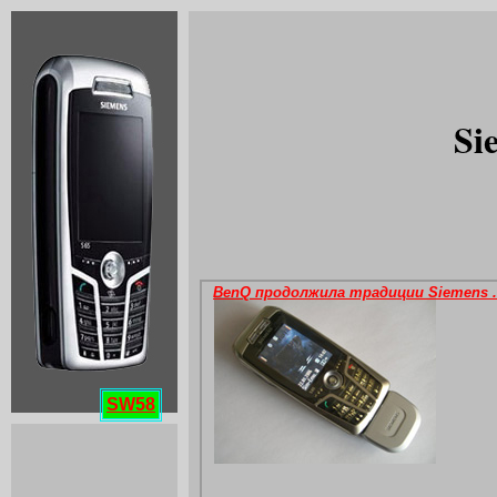
Si
SW58