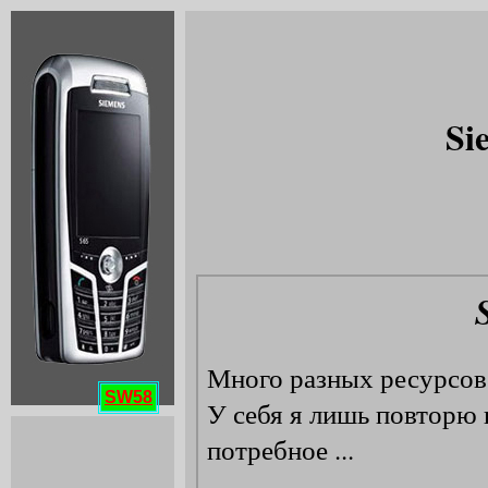
Si
SW58